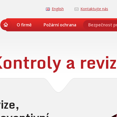
English
Kontaktujte nás
O firmě
Požární ochrana
Bezpečnost p
ontroly a revi
ize,