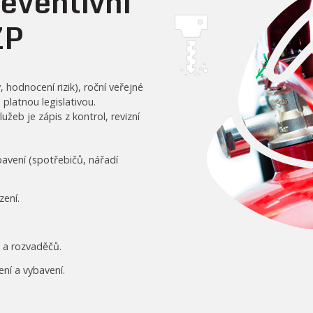
reventivní
ZP
 hodnocení rizik), roční veřejné
platnou legislativou.
eb je zápis z kontrol, revizní
bavení (spotřebičů, nářadí
zení.
 a rozvaděčů.
ení a vybavení.