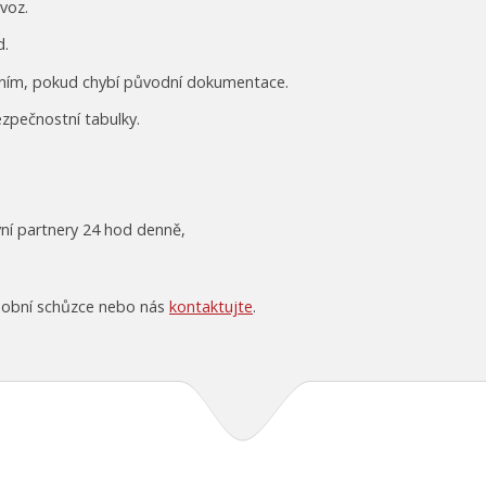
voz.
d.
zením, pokud chybí původní dokumentace.
zpečnostní tabulky.
ní partnery 24 hod denně,
sobní schůzce nebo nás
kontaktujte
.